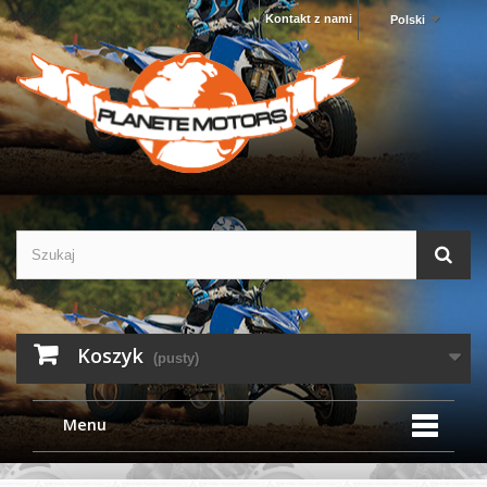
Kontakt z nami
Polski
Koszyk
(pusty)
Menu