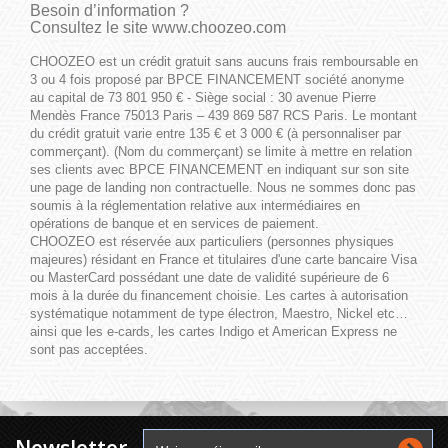
Besoin d’information ?
Consultez le site
www.choozeo.com
CHOOZEO est un crédit gratuit sans aucuns frais remboursable en
3 ou 4 fois proposé par BPCE FINANCEMENT société anonyme
au capital de 73 801 950 € - Siège social : 30 avenue Pierre
Mendès France 75013 Paris – 439 869 587 RCS Paris. Le montant
du crédit gratuit varie entre 135 € et 3 000 € (à personnaliser par
commerçant). (Nom du commerçant) se limite à mettre en relation
ses clients avec BPCE FINANCEMENT en indiquant sur son site
une page de landing non contractuelle. Nous ne sommes donc pas
soumis à la réglementation relative aux intermédiaires en
opérations de banque et en services de paiement.
CHOOZEO est réservée aux particuliers (personnes physiques
majeures) résidant en France et titulaires d'une carte bancaire Visa
ou MasterCard possédant une date de validité supérieure de 6
mois à la durée du financement choisie. Les cartes à autorisation
systématique notamment de type électron, Maestro, Nickel etc…
ainsi que les e-cards, les cartes Indigo et American Express ne
sont pas acceptées.
Newsletter