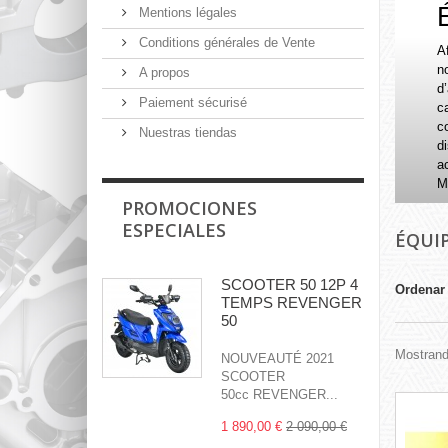
Mentions légales
Conditions générales de Vente
Af
n
A propos
d
Paiement sécurisé
c
c
Nuestras tiendas
di
a
M
PROMOCIONES
ESPECIALES
ÉQUI
SCOOTER 50 12P 4
Ordenar
TEMPS REVENGER
50
Mostrand
NOUVEAUTÉ 2021
SCOOTER
50cc REVENGER...
1 890,00 €
2 090,00 €