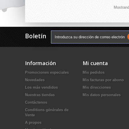
Mostrand
Boletín
Información
Mi cuenta
Promociones especiales
Mis pedidos
Novedades
Mis facturas por abono
Los más vendidos
Mis direcciones
Nuestras tiendas
Mis datos personales
Contáctenos
Conditions générales de
Vente
A propos