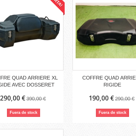
FRE QUAD ARRIERE XL
COFFRE QUAD ARRI
GIDE AVEC DOSSERET
RIGIDE
290,00 €
190,00 €
390,00 €
290,00 €
Fuera de stock
Fuera de stock