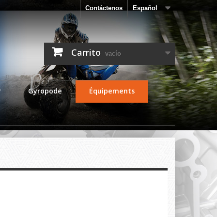
Contáctenos
Español
Carrito
vacío
r
Gyropode
Équipements