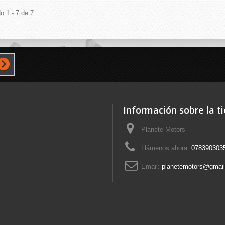
o 1 - 7 de 7
Información sobre la t
Planete Motors
Llámenos ahora:
078390303
Email:
planetemotors@gmai