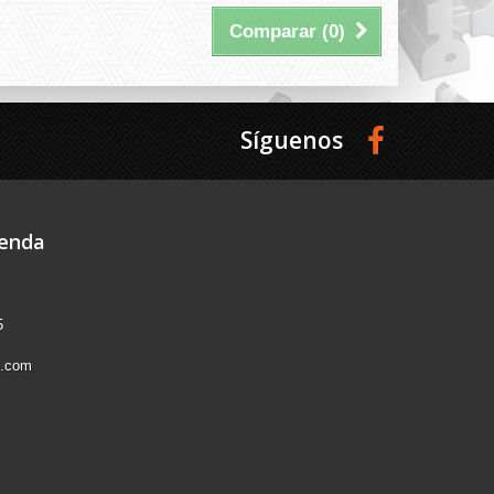
Comparar (
0
)
Síguenos
ienda
5
l.com