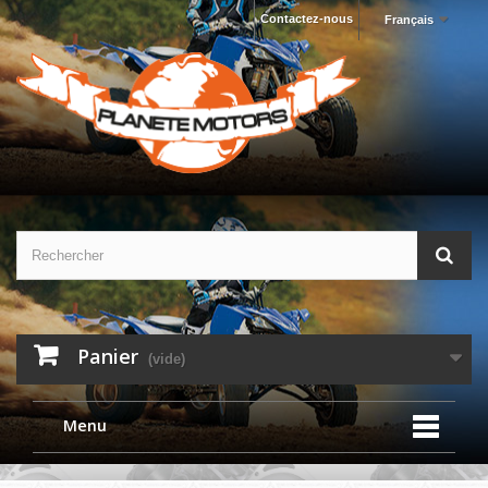
Contactez-nous
Français
Panier
(vide)
Menu