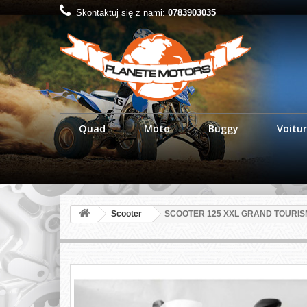
Skontaktuj się z nami:
0783903035
Quad
Moto
Buggy
Voitur
Scooter
SCOOTER 125 XXL GRAND TOURIS