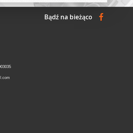
Bądź na bieżąco
903035
l.com