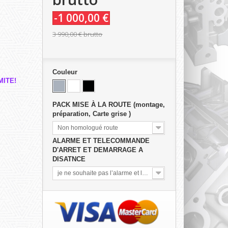
-1 000,00 €
3 990,00 €
brutto
Couleur
MITE!
PACK MISE À LA ROUTE (montage,
préparation, Carte grise )
Non homologué route
ALARME ET TELECOMMANDE
D'ARRET ET DEMARRAGE A
DISATNCE
je ne souhaite pas l’alarme et la télécommande