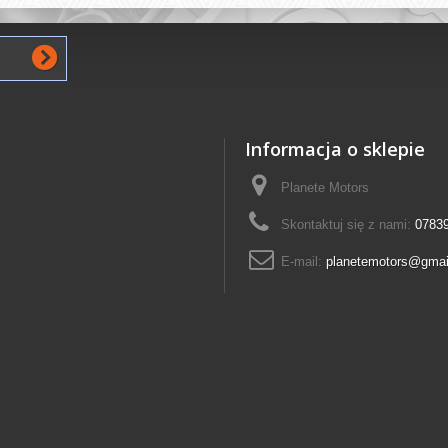
Informacja o sklepie
Planete Motors
Skontaktuj się z nami:
0783
E-mail:
planetemotors@gmai