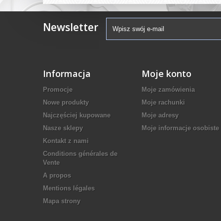
Newsletter
Informacja
Moje konto
Promocje
Moje zamówienia
Nowe produkty
Moje rachunki
Najczęściej kupowane
Moje adresy
Nasze sklepy
Moje informacje osobiste
Kontakt z nami
Conditions générales de
Vente
A propos
Mentions légales
Mapa strony