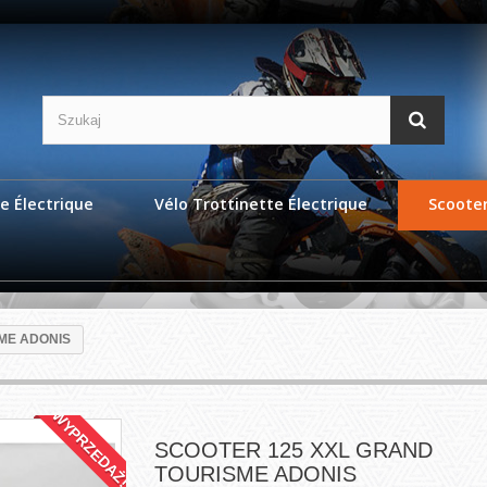
e Électrique
Vélo Trottinette Électrique
Scoote
ME ADONIS
WYPRZEDAŻ!
SCOOTER 125 XXL GRAND
TOURISME ADONIS