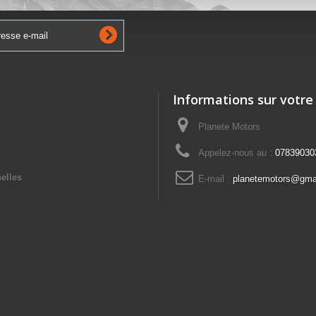
Informations sur votre
Planete Motors
Appelez-nous au :
07839030
elles
E-mail :
planetemotors@gma