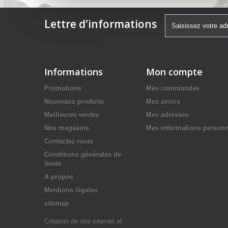
Lettre d'informations
Informations
Mon compte
Promotions
Mes commandes
Nouveaux produits
Mes avoirs
Meilleures ventes
Mes adresses
Nos magasins
Mes informations personn
Contactez-nous
Conditions générales de
Vente
A propos
Mentions légales
sitemap
Création de site internet et