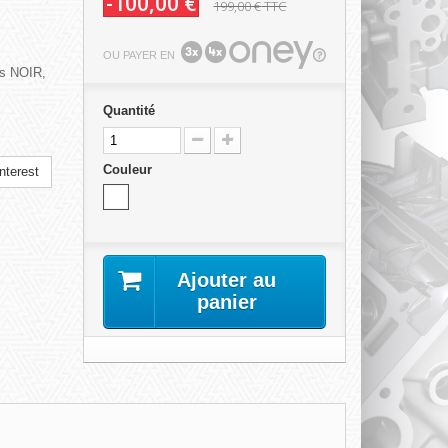
-100,00 €
199,00 €
TTC
OU PAYER EN
rs NOIR,
Quantité
Couleur
nterest
Ajouter au
panier