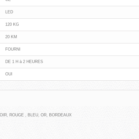
LED
120 KG
20 KM
FOURNI
DE 1 H à 2 HEURES
OUI
 NOIR, ROUGE , BLEU, OR, BORDEAUX