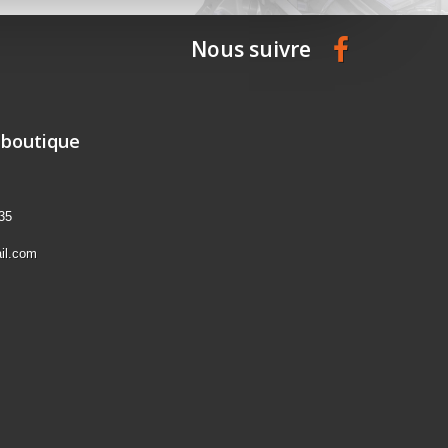
Nous suivre
 boutique
35
il.com