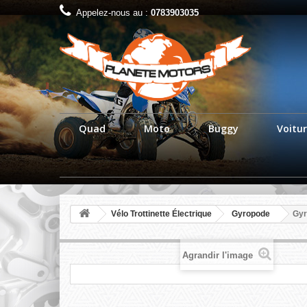
Appelez-nous au :
0783903035
Quad
Moto
Buggy
Voitur
Vélo Trottinette Électrique
Gyropode
Gyr
Agrandir l'image