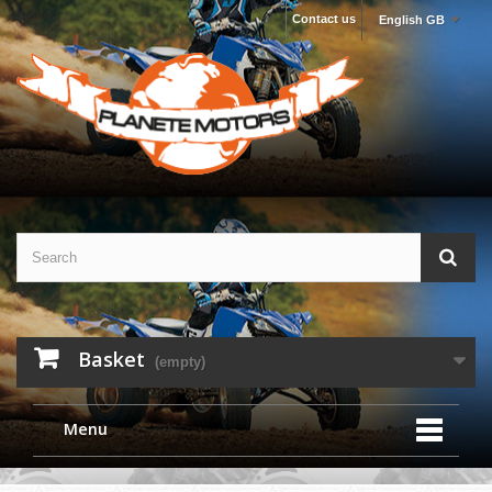
Contact us
English GB
Basket
(empty)
Menu