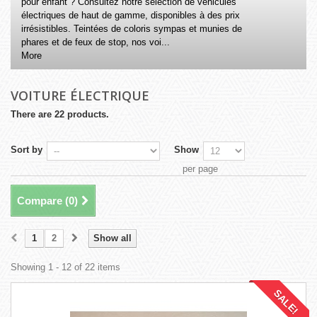
pour enfant ? Consultez notre sélection de véhicules
électriques de haut de gamme, disponibles à des prix
irrésistibles. Teintées de coloris sympas et munies de
phares et de feux de stop, nos voi...
More
VOITURE ÉLECTRIQUE
There are 22 products.
Sort by
Show
per page
Compare (
0
)
1
2
Show all
Showing 1 - 12 of 22 items
SALE!