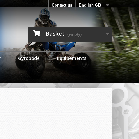
Contact us
English GB
Basket
(empty)
r
Gyropode
Équipements