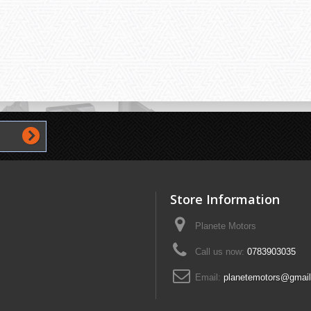
Store Information
Planete Motors
Call us now:
0783903035
Email:
planetemotors@gmai