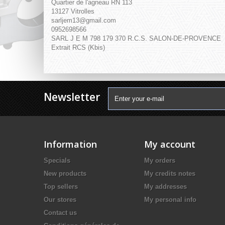
Quartier de l'agneau RN 113
13127 Vitrolles
sarljem13@gmail.com
0952698566
SARL J E M 798 179 370 R.C.S. SALON-DE-PROVENCE
Extrait RCS (Kbis)
Newsletter
Information
My account
Specials
My orders
New products
My credits notes
Top sellers
My addresses
Our stores
My personal info
Contact us