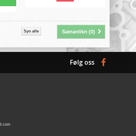
Syn alle
Samanlikn (
0
)
Følg oss
il.com