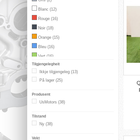
Blanc
(12)
Rouge
(16)
Noir
(18)
Orange
(15)
Bleu
(16)
Vert
(16)
Tilgjengelegheit
Jaune
(5)
Ikkje tilgjengeleg
(13)
Rose
(2)
På lager
(25)
Q
Bordeaux
(2)
camouflage
(1)
Produsent
UsMotors
(38)
Graffiti
(2)
Cartoon
(1)
Tilstand
NOIR MATT
(1)
Ny
(38)
Vekt