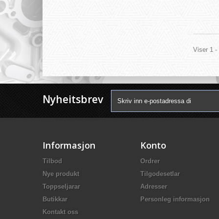
Viser 1 -
Nyheitsbrev
Informasjon
Konto
Tilbod
Ordrer
Nye produkt
Tilgodesetlar
Toppseljarar
Adresser
Butikkar
Personleg informasjon
Kontakt oss