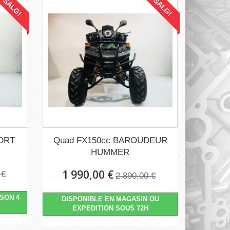
SALG!
SALG!
ORT
Quad FX150cc BAROUDEUR
HUMMER
1 990,00 €
 €
2 890,00 €
ISON 4
DISPONIBLE EN MAGASIN OU
EXPEDITION SOUS 72H