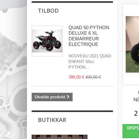
TILBOD
QUAD 50 PYTHON
DELUXE 6 XL
DEMARREUR
ÉLECTRIQUE
NOUVEAU 2021 QUAD
ENFANT 50cc
PYTHON...
399,00 €
499,00 €
Utvalde produkt
N
2
BUTIKKAR
DISPO