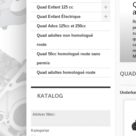
Quad Enfant 125 cc
a
Quad Enfant Électrique
R
Quad Ados 125cc et 250cc
p
s
Quad adultes non homologué
q
route
ce
ma
Quad 50cc homologué route sans
M
permis
QUA
Quad adultes homologué route
Underkat
KATALOG
Aktiver filter:
Kategoriar