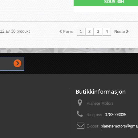
SOUS 48H
 12 av 38 produkt
Førre
1
2
3
4
Neste
Butikkinformasjon
Planete Motors
Ring oss:
0783903035
E-post:
planetemotors@gma