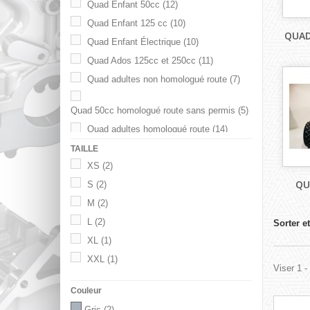
Quad Enfant 50cc
(12)
Quad Enfant 125 cc
(10)
QUAD
Quad Enfant Électrique
(10)
Quad Ados 125cc et 250cc
(11)
Quad adultes non homologué route
(7)
Quad 50cc homologué route sans permis
(5)
Quad adultes homologué route
(14)
TAILLE
XS
(2)
QU
S
(2)
M
(2)
L
(2)
Sorter et
XL
(1)
XXL
(1)
Viser 1 -
Couleur
Gris
(2)