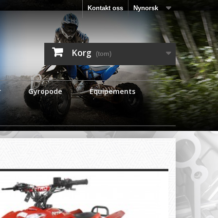
Kontakt oss
Nynorsk
Korg
(tom)
r
Gyropode
Équipements