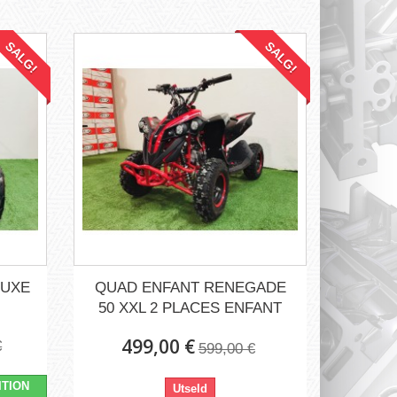
SALG!
SALG!
LUXE
QUAD ENFANT RENEGADE
50 XXL 2 PLACES ENFANT
499,00 €
€
599,00 €
ITION
Utseld