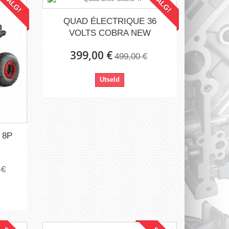
SALG!
SALG!
QUAD ÉLECTRIQUE 36
VOLTS COBRA NEW
399,00 €
499,00 €
Utseld
 8P
 €