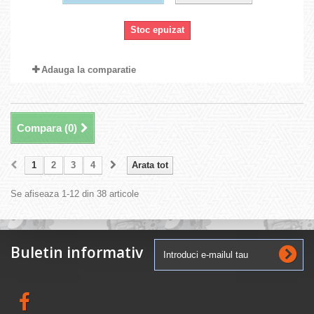
Stoc epuizat
Adauga la comparatie
Compara (
0
)
1
2
3
4
Arata tot
Se afiseaza 1-12 din 38 articole
Buletin informativ