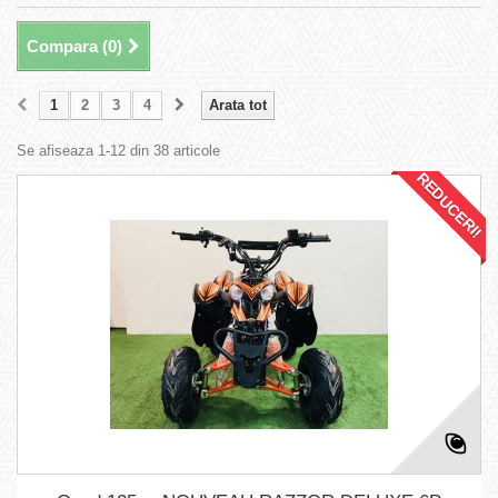
Compara (
0
)
1
2
3
4
Arata tot
Se afiseaza 1-12 din 38 articole
REDUCERI!