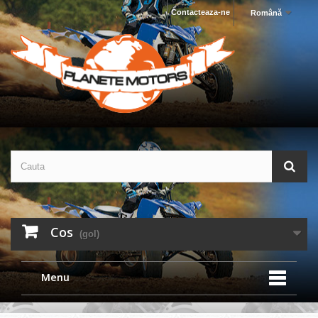
Contacteaza-ne
Română
Cos
(gol)
Menu