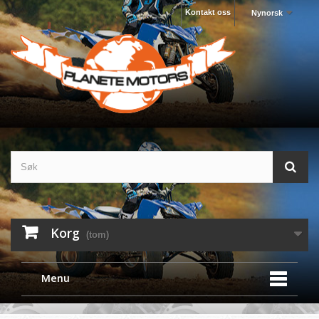
Kontakt oss
Nynorsk
Korg
(tom)
Menu