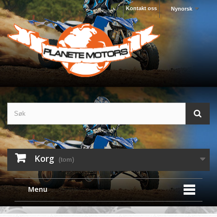
Kontakt oss
Nynorsk
Korg
(tom)
Menu