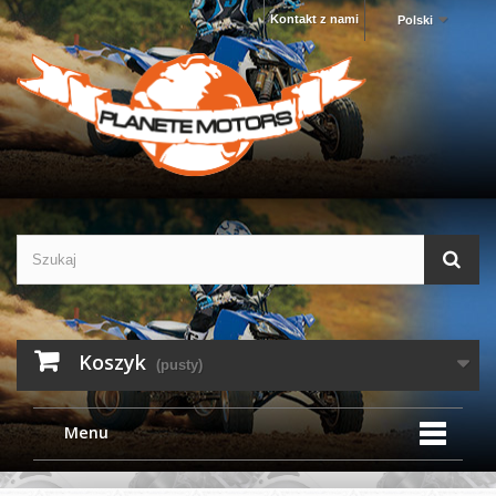
Kontakt z nami
Polski
Koszyk
(pusty)
Menu