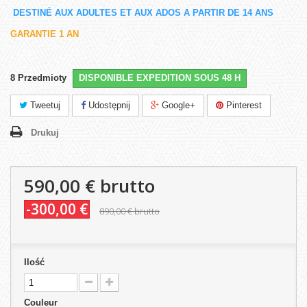
DESTINÉ AUX ADULTES ET AUX ADOS A PARTIR DE 14 ANS
GARANTIE 1 AN
8
Przedmioty
DISPONIBLE EXPEDITION SOUS 48 H
Tweetuj
Udostępnij
Google+
Pinterest
Drukuj
590,00 €
brutto
-300,00 €
890,00 €
brutto
Ilość
Couleur