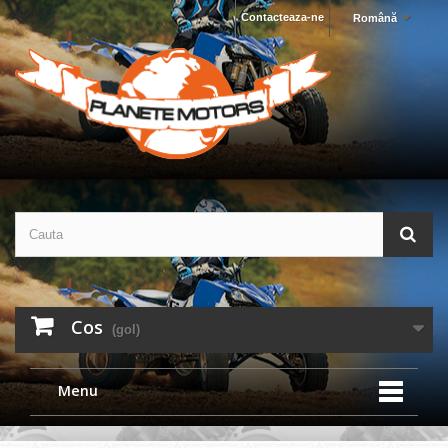
Contacteaza-ne
Română
Cos
(gol)
Menu