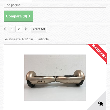
pe pagina
Compara (
0
)
1
2
Arata tot
Se afiseaza 1-12 din 15 articole
REDUCERI!