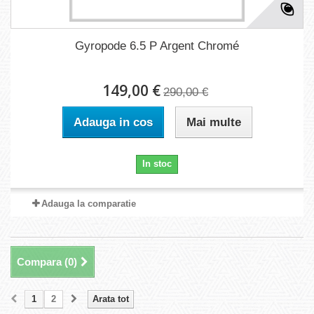
Gyropode 6.5 P Argent Chromé
149,00 €
290,00 €
Adauga in cos
Mai multe
In stoc
Adauga la comparatie
Compara (
0
)
1
2
Arata tot