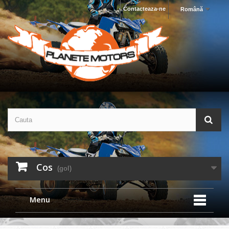
Contacteaza-ne
Română
Cos
(gol)
Menu