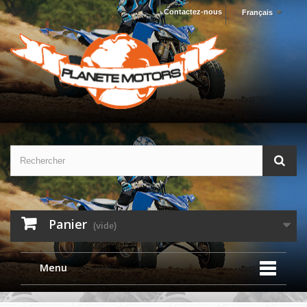
Contactez-nous
Français
Panier
(vide)
Menu