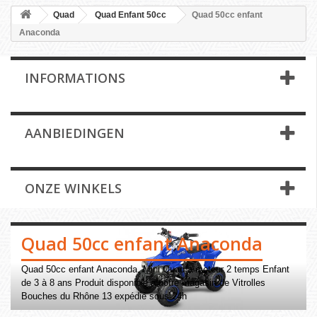
Quad
Quad Enfant 50cc
Quad 50cc enfant
Anaconda
INFORMATIONS
AANBIEDINGEN
ONZE WINKELS
Quad 50cc enfant Anaconda
Quad 50cc enfant Anaconda. Mini Quad à moteur 2 temps Enfant
de 3 à 8 ans Produit disponible à notre magasin de Vitrolles
Bouches du Rhône 13 expédié sous 24h