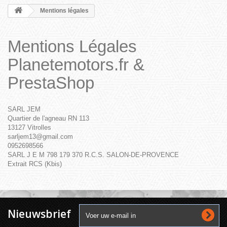
Mentions légales
Mentions Légales
Planetemotors.fr &
PrestaShop
SARL JEM
Quartier de l'agneau RN 113
13127 Vitrolles
sarljem13@gmail.com
0952698566
SARL J E M 798 179 370 R.C.S. SALON-DE-PROVENCE
Extrait RCS (Kbis)
Nieuwsbrief