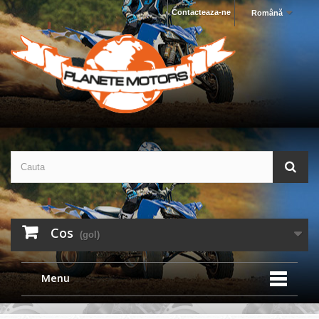
Contacteaza-ne
Română
Cos
(gol)
Menu